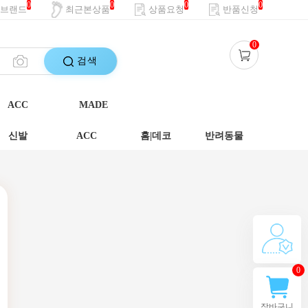
0
0
0
0
브랜드
최근본상품
상품요청
반품신청
0
검색
ACC
MADE
신발
ACC
홈|데코
반려동물
0
장바구니