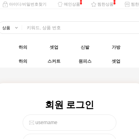
0
0
아이디/비밀번호찾기
메인상품
찜한상품
찜한
하의
셋업
신발
가방
하의
스커트
원피스
셋업
회원 로그인