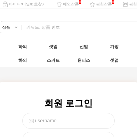
0
0
아이디/비밀번호찾기
메인상품
찜한상품
찜한
하의
셋업
신발
가방
하의
스커트
원피스
셋업
회원 로그인