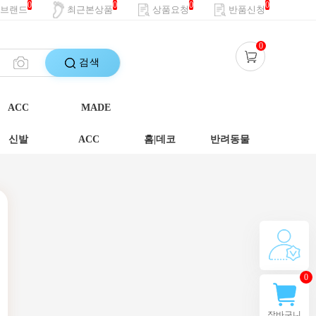
0
0
0
0
브랜드
최근본상품
상품요청
반품신청
0
검색
ACC
MADE
신발
ACC
홈|데코
반려동물
0
장바구니