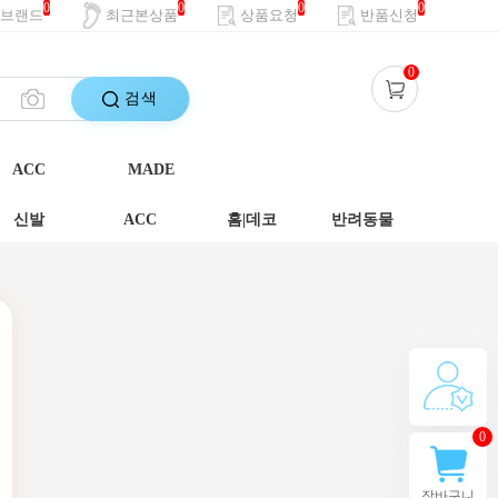
0
0
0
0
브랜드
최근본상품
상품요청
반품신청
0
검색
ACC
MADE
신발
ACC
홈|데코
반려동물
0
장바구니