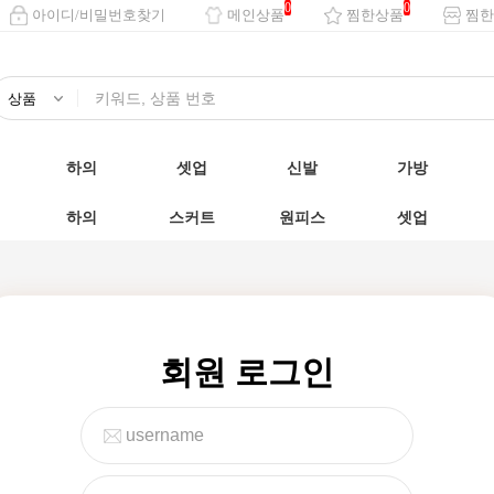
0
0
아이디/비밀번호찾기
메인상품
찜한상품
찜한
하의
셋업
신발
가방
하의
스커트
원피스
셋업
회원 로그인