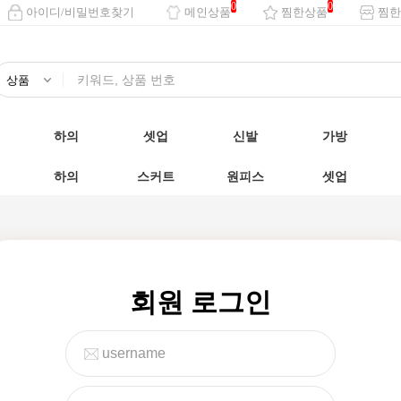
0
0
아이디/비밀번호찾기
메인상품
찜한상품
찜한
하의
셋업
신발
가방
하의
스커트
원피스
셋업
회원 로그인