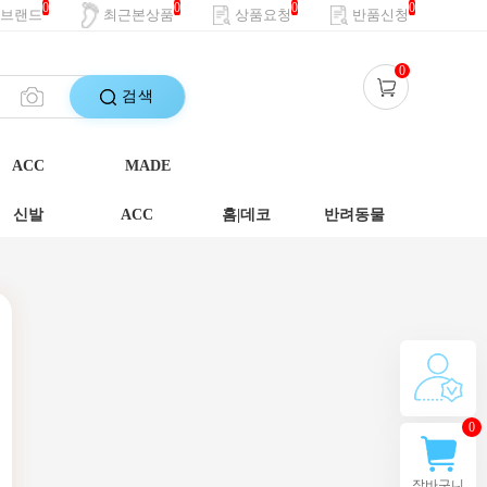
0
0
0
0
브랜드
최근본상품
상품요청
반품신청
0
검색
ACC
MADE
신발
ACC
홈|데코
반려동물
0
장바구니